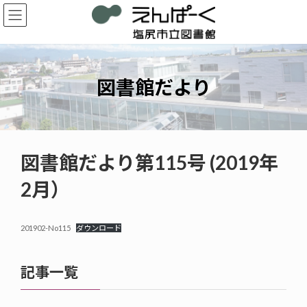
コ
ナ
ン
ビ
テ
ゲ
ン
ー
ツ
シ
へ
ョ
図書館だより
ス
ン
キ
に
ッ
移
プ
動
図書館だより第115号 (2019年
2月）
201902-No115
ダウンロード
記事一覧