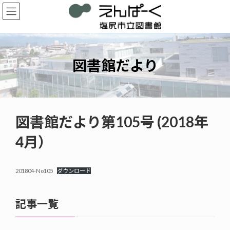
コ
ナ
ン
ビ
テ
ゲ
ン
ー
ツ
シ
へ
ョ
図書館だより
ス
ン
キ
に
ッ
移
プ
動
図書館だより第105号 (2018年
4月）
201804-No105
ダウンロード
記事一覧