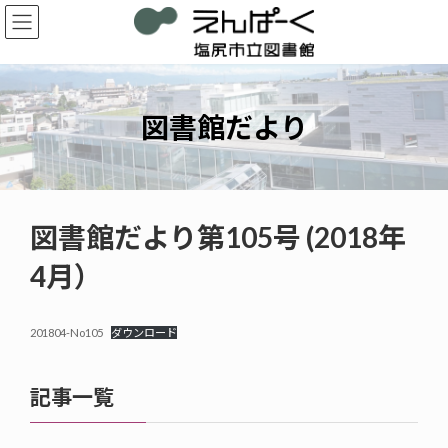
コ
ナ
ン
ビ
テ
ゲ
ン
ー
ツ
シ
へ
ョ
図書館だより
ス
ン
キ
に
ッ
移
プ
動
図書館だより第105号 (2018年
4月）
201804-No105
ダウンロード
記事一覧