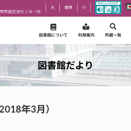
小
大
標準
尻市市民交流センター内
図書館について
利用案内
所蔵一覧
図書館だより
2018年3月）