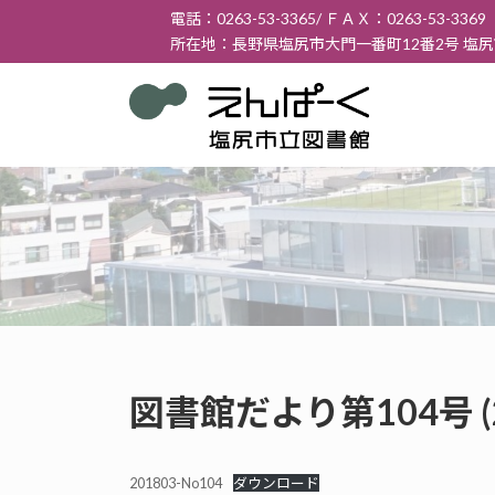
コ
ナ
電話：0263-53-3365/ ＦＡＸ：0263-53-3369
ン
ビ
所在地：長野県塩尻市大門一番町12番2号 塩
テ
ゲ
ン
ー
ツ
シ
へ
ョ
ス
ン
キ
に
ッ
移
プ
動
図書館だより第104号 (
201803-No104
ダウンロード