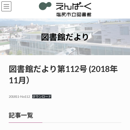
コ
ナ
ン
ビ
テ
ゲ
ン
ー
ツ
シ
へ
ョ
図書館だより
ス
ン
キ
に
ッ
移
プ
動
図書館だより第112号 (2018年
11月）
201811-No112
ダウンロード
記事一覧