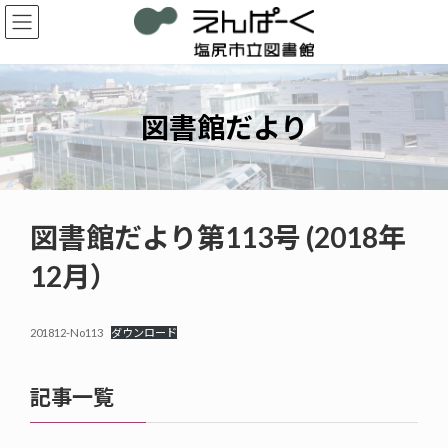
コ
ナ
ン
ビ
テ
ゲ
ン
ー
ツ
シ
へ
ョ
図書館だより
ス
ン
キ
に
ッ
移
プ
動
図書館だより第113号 (2018年
12月）
201812-No113
ダウンロード
記事一覧