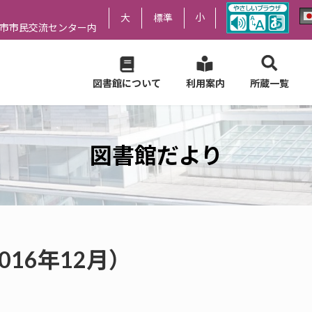
小
大
標準
尻市市民交流センター内
図書館について
利用案内
所蔵一覧
図書館だより
016年12月）