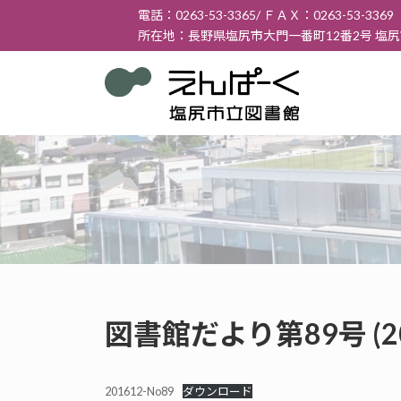
コ
ナ
電話：0263-53-3365/ ＦＡＸ：0263-53-3369
ン
ビ
所在地：長野県塩尻市大門一番町12番2号 塩
テ
ゲ
ン
ー
ツ
シ
へ
ョ
ス
ン
キ
に
ッ
移
プ
動
図書館だより第89号 (2
201612-No89
ダウンロード