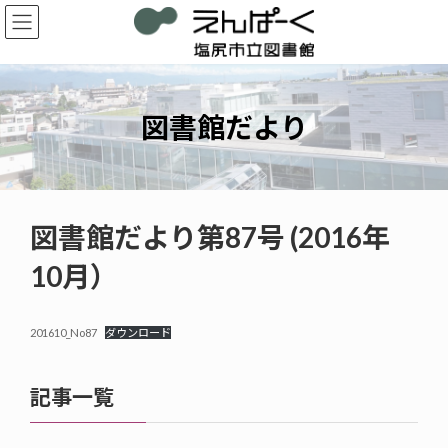
コ
ナ
ン
ビ
テ
ゲ
ン
ー
ツ
シ
へ
ョ
図書館だより
ス
ン
キ
に
ッ
移
プ
動
図書館だより第87号 (2016年
10月）
201610_No87
ダウンロード
記事一覧