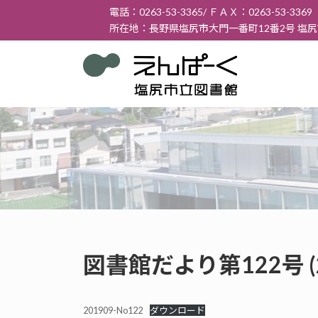
コ
ナ
電話：0263-53-3365/ ＦＡＸ：0263-53-3369
ン
ビ
所在地：長野県塩尻市大門一番町12番2号 塩
テ
ゲ
ン
ー
ツ
シ
へ
ョ
ス
ン
キ
に
ッ
移
プ
動
図書館だより第122号 (
201909-No122
ダウンロード