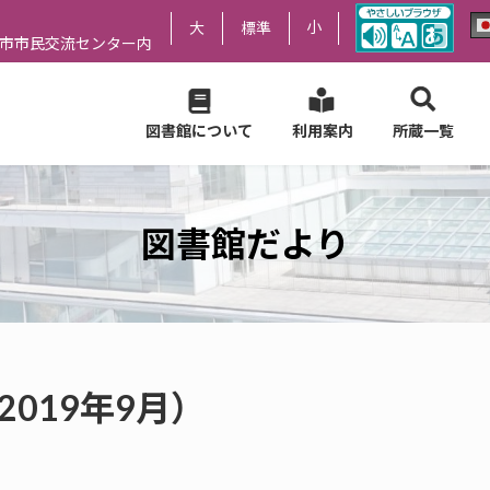
小
大
標準
尻市市民交流センター内
図書館について
利用案内
所蔵一覧
図書館だより
2019年9月）