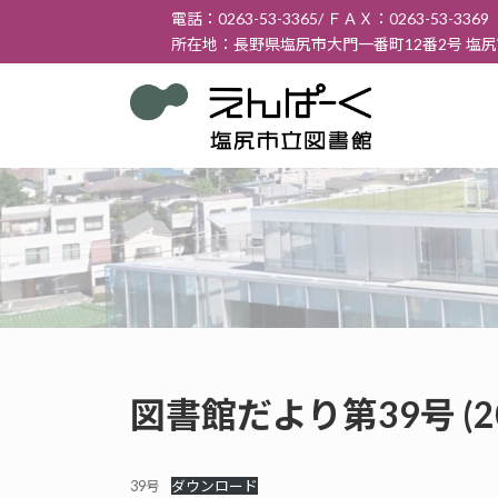
コ
ナ
電話：0263-53-3365/ ＦＡＸ：0263-53-3369
ン
ビ
所在地：長野県塩尻市大門一番町12番2号 塩
テ
ゲ
ン
ー
ツ
シ
へ
ョ
ス
ン
キ
に
ッ
移
プ
動
図書館だより第39号 (2
39号
ダウンロード