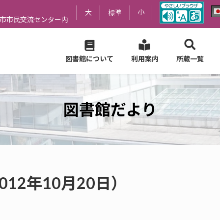
小
大
標準
尻市市民交流センター内
図書館について
利用案内
所蔵一覧
図書館だより
012年10月20日）