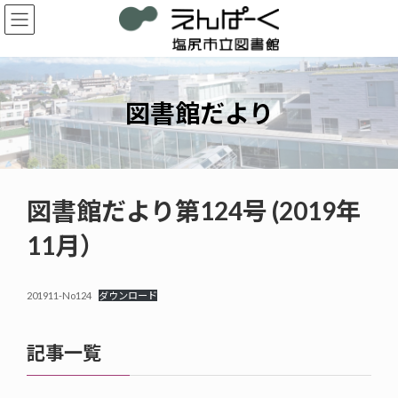
コ
ナ
ン
ビ
テ
ゲ
ン
ー
ツ
シ
へ
ョ
図書館だより
ス
ン
キ
に
ッ
移
プ
動
図書館だより第124号 (2019年
11月）
201911-No124
ダウンロード
記事一覧