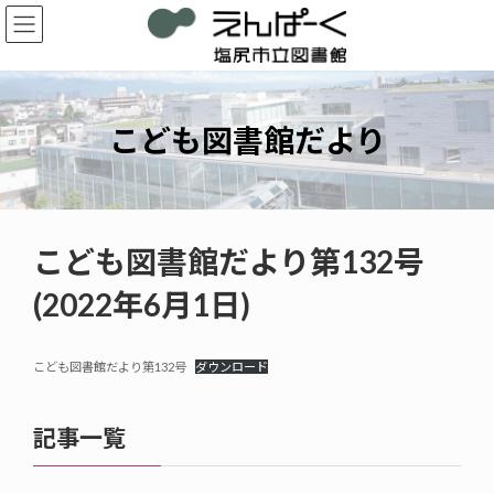
コ
ナ
ン
ビ
テ
ゲ
ン
ー
ツ
シ
へ
ョ
こども図書館だより
ス
ン
キ
に
ッ
移
プ
動
こども図書館だより第132号
(2022年6月1日)
こども図書館だより第132号
ダウンロード
記事一覧