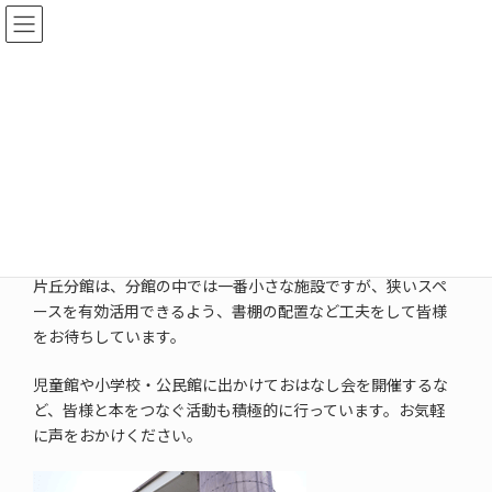
コ
ナ
ン
ビ
テ
ゲ
ン
ー
ツ
シ
へ
ョ
片丘分館
ス
ン
キ
に
ッ
移
プ
動
TOPページ
塩尻市立図書館案内
片丘分館
片丘分館は、分館の中では一番小さな施設ですが、狭いスペ
ースを有効活用できるよう、書棚の配置など工夫をして皆様
をお待ちしています。
児童館や小学校・公民館に出かけておはなし会を開催するな
ど、皆様と本をつなぐ活動も積極的に行っています。お気軽
に声をおかけください。