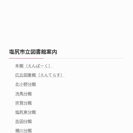
塩尻市立図書館案内
本館（えんぱーく）
広丘図書館（えんてらす）
北小野分館
洗馬分館
宗賀分館
塩尻東分館
吉田分館
楢川分館