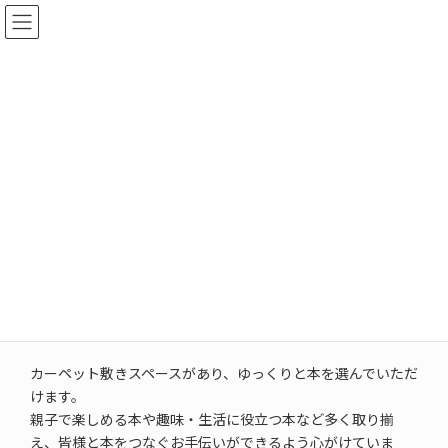
コ
ナ
ン
ビ
テ
ゲ
ン
ー
ツ
シ
へ
ョ
塩尻東分館
ス
ン
キ
に
ッ
移
プ
動
TOPページ
塩尻市立図書館案内
塩尻東分館
塩尻東分館の周辺には豊かな田園が広がっていて、6月にはホ
タルを見ることもできます。
塩尻東地区で毎年行われているホタル祭りなどの行事に参加
するなど、地元密着型の分館を目指しています。
カーペット敷きスペースがあり、ゆっくりと本を選んでいただ
けます。
親子で楽しめる本や趣味・生活に役立つ本など多く取り揃
え、皆様と本をつなぐお手伝いができるよう心がけていま