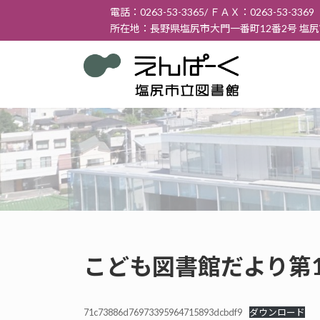
コ
ナ
電話：0263-53-3365/ ＦＡＸ：0263-53-3369
ン
ビ
所在地：長野県塩尻市大門一番町12番2号 塩
テ
ゲ
ン
ー
ツ
シ
へ
ョ
ス
ン
キ
に
ッ
移
プ
動
こども図書館だより第13
71c73886d76973395964715893dcbdf9
ダウンロード