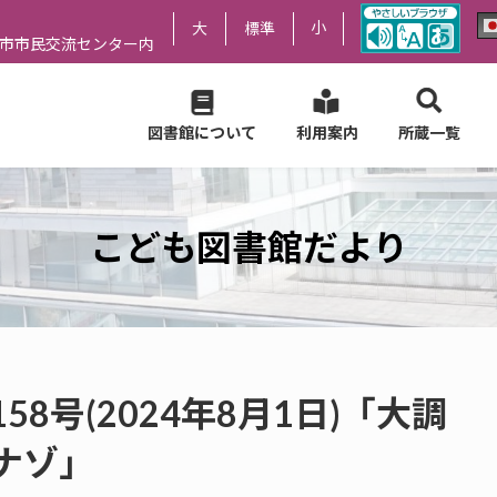
小
大
標準
尻市市民交流センター内
図書館について
利用案内
所蔵一覧
こども図書館だより
8号(2024年8月1日)「大調
ナゾ」