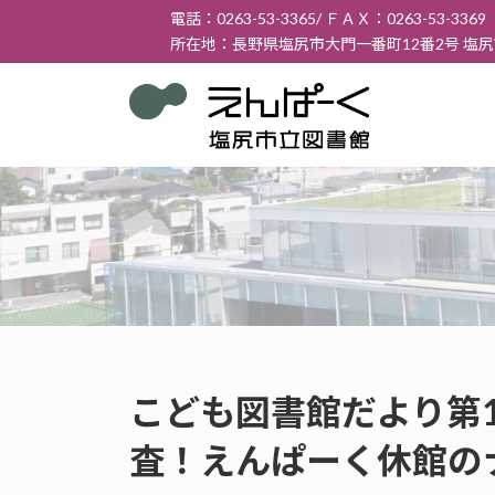
コ
ナ
電話：0263-53-3365/ ＦＡＸ：0263-53-3369
ン
ビ
所在地：長野県塩尻市大門一番町12番2号 塩
テ
ゲ
ン
ー
ツ
シ
へ
ョ
ス
ン
キ
に
ッ
移
プ
動
こども図書館だより第15
査！えんぱーく休館の