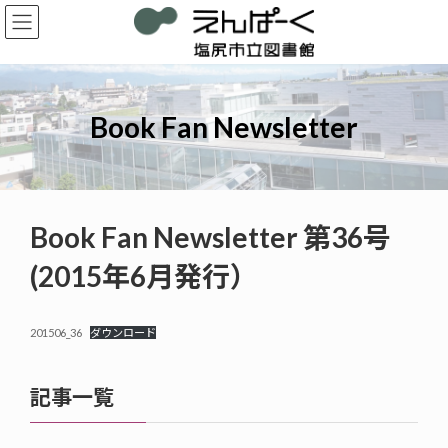
コ
ナ
ン
ビ
テ
ゲ
ン
ー
ツ
シ
へ
ョ
Book Fan Newsletter
ス
ン
キ
に
ッ
移
プ
動
Book Fan Newsletter 第36号
(2015年6月発行）
201506_36
ダウンロード
記事一覧