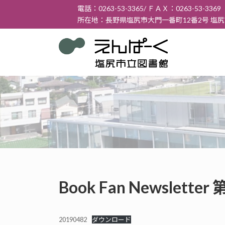
コ
ナ
電話：0263-53-3365/ ＦＡＸ：0263-53-3369
ン
ビ
所在地：長野県塩尻市大門一番町12番2号 塩
テ
ゲ
ン
ー
ツ
シ
へ
ョ
ス
ン
キ
に
ッ
移
プ
動
Book Fan Newslett
20190482
ダウンロード