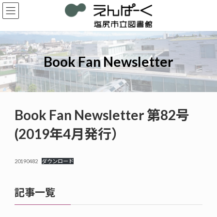
コ
ナ
ン
ビ
テ
ゲ
ン
ー
ツ
シ
へ
ョ
Book Fan Newsletter
ス
ン
キ
に
ッ
移
プ
動
Book Fan Newsletter 第82号
(2019年4月発行）
20190482
ダウンロード
記事一覧