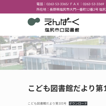
コ
ナ
電話：0263-53-3365/ ＦＡＸ：0263-53-3369
ン
ビ
所在地：長野県塩尻市大門一番町12番2号 塩
テ
ゲ
ン
ー
ツ
シ
へ
ョ
ス
ン
キ
に
ッ
移
プ
動
こども図書館だより第101
こども図書館だより第101号
ダウンロード