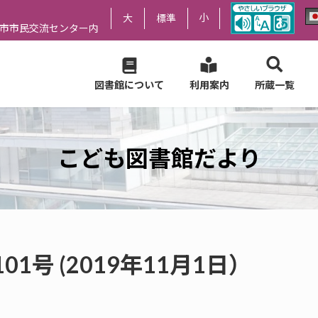
小
大
標準
尻市市民交流センター内
図書館について
利用案内
所蔵一覧
こども図書館だより
号 (2019年11月1日）