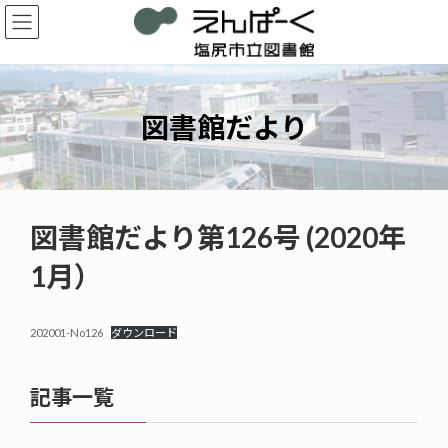
コ
ナ
ン
ビ
テ
ゲ
ン
ー
ツ
シ
へ
ョ
図書館だより
ス
ン
キ
に
ッ
移
プ
動
図書館だより第126号 (2020年
1月）
202001-No126
ダウンロード
記事一覧