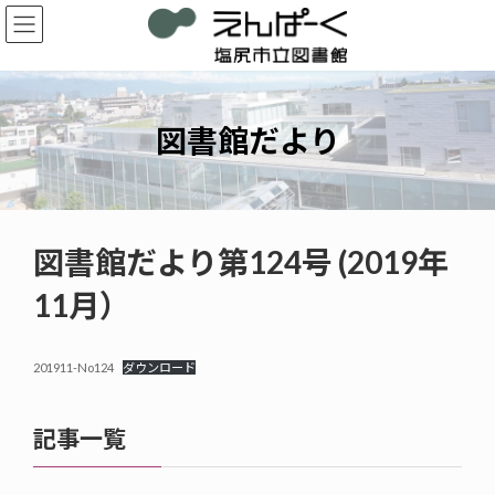
コ
ナ
ン
ビ
テ
ゲ
ン
ー
ツ
シ
へ
ョ
図書館だより
ス
ン
キ
に
ッ
移
プ
動
図書館だより第124号 (2019年
11月）
201911-No124
ダウンロード
記事一覧