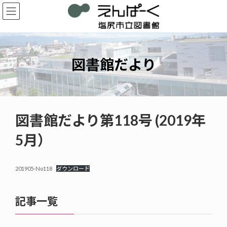
コ
ナ
ン
ビ
テ
ゲ
ン
ー
ツ
シ
へ
ョ
図書館だより
ス
ン
キ
に
ッ
移
プ
動
図書館だより第118号 (2019年
5月）
201905-No118
ダウンロード
記事一覧