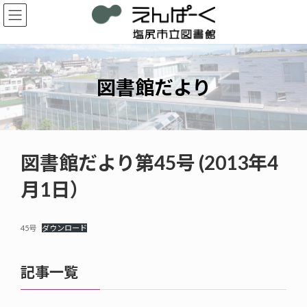
コ
ナ
ン
ビ
テ
ゲ
ン
ー
ツ
シ
へ
ョ
図書館だより
ス
ン
キ
に
ッ
移
プ
動
図書館だより第45号 (2013年4
月1日）
45号
ダウンロード
記事一覧