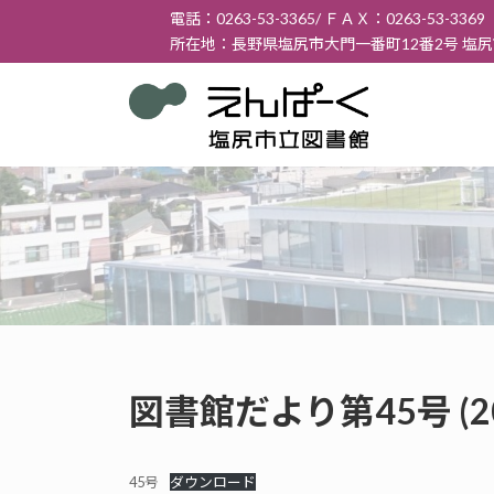
コ
ナ
電話：0263-53-3365/ ＦＡＸ：0263-53-3369
ン
ビ
所在地：長野県塩尻市大門一番町12番2号 塩
テ
ゲ
ン
ー
ツ
シ
へ
ョ
ス
ン
キ
に
ッ
移
プ
動
図書館だより第45号 (2
45号
ダウンロード