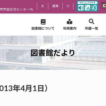
小
大
標準
尻市市民交流センター内
図書館について
利用案内
所蔵一覧
図書館だより
013年4月1日）