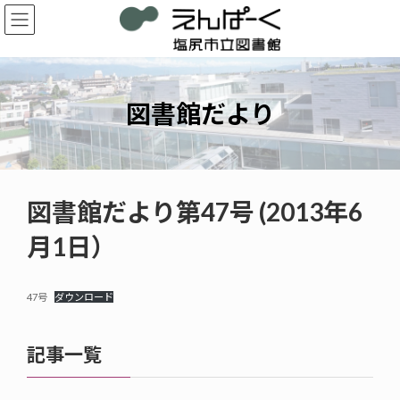
コ
ナ
ン
ビ
テ
ゲ
ン
ー
ツ
シ
へ
ョ
図書館だより
ス
ン
キ
に
ッ
移
プ
動
図書館だより第47号 (2013年6
月1日）
47号
ダウンロード
記事一覧