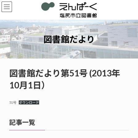
コ
ナ
ン
ビ
テ
ゲ
ン
ー
ツ
シ
へ
ョ
図書館だより
ス
ン
キ
に
ッ
移
プ
動
図書館だより第51号 (2013年
10月1日）
51号
ダウンロード
記事一覧