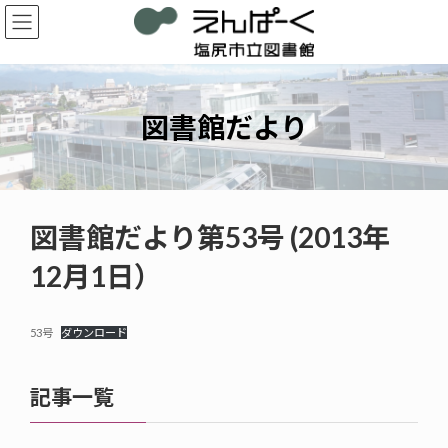
コ
ナ
ン
ビ
テ
ゲ
ン
ー
ツ
シ
へ
ョ
図書館だより
ス
ン
キ
に
ッ
移
プ
動
図書館だより第53号 (2013年
12月1日）
53号
ダウンロード
記事一覧