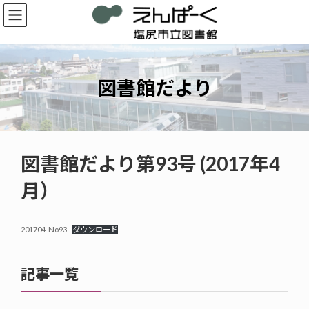
コ
ナ
ン
ビ
テ
ゲ
ン
ー
ツ
シ
へ
ョ
図書館だより
ス
ン
キ
に
ッ
移
プ
動
図書館だより第93号 (2017年4
月）
201704-No93
ダウンロード
記事一覧