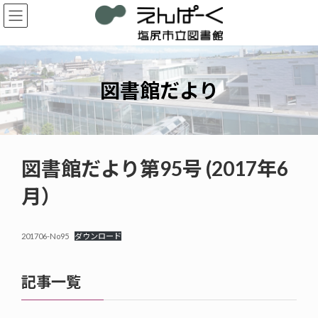
コ
ナ
ン
ビ
テ
ゲ
ン
ー
ツ
シ
へ
ョ
図書館だより
ス
ン
キ
に
ッ
移
プ
動
図書館だより第95号 (2017年6
月）
201706-No95
ダウンロード
記事一覧