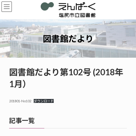
コ
ナ
ン
ビ
テ
ゲ
ン
ー
ツ
シ
へ
ョ
図書館だより
ス
ン
キ
に
ッ
移
プ
動
図書館だより第102号 (2018年
1月）
201801-No102
ダウンロード
記事一覧