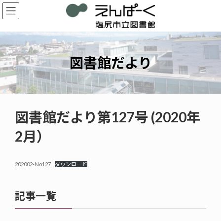
コ
ナ
ン
ビ
テ
ゲ
ン
ー
ツ
シ
へ
ョ
図書館だより
ス
ン
キ
に
ッ
移
プ
動
図書館だより第127号 (2020年
2月）
202002-No127
ダウンロード
記事一覧