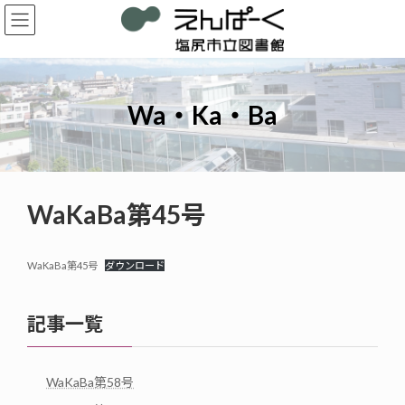
コ
ナ
ン
ビ
テ
ゲ
ン
ー
ツ
シ
へ
ョ
Wa・Ka・Ba
ス
ン
キ
に
ッ
移
プ
動
WaKaBa第45号
WaKaBa第45号
ダウンロード
記事一覧
WaKaBa第58号