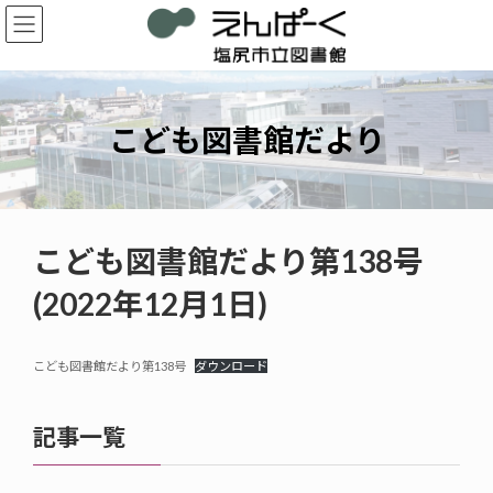
コ
ナ
ン
ビ
テ
ゲ
ン
ー
ツ
シ
へ
ョ
こども図書館だより
ス
ン
キ
に
ッ
移
プ
動
こども図書館だより第138号
(2022年12月1日)
こども図書館だより第138号
ダウンロード
記事一覧