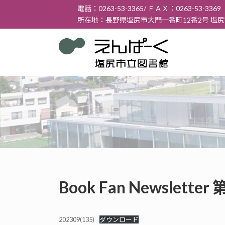
コ
ナ
電話：0263-53-3365/ ＦＡＸ：0263-53-3369
ン
ビ
所在地：長野県塩尻市大門一番町12番2号 塩
テ
ゲ
ン
ー
ツ
シ
へ
ョ
ス
ン
キ
に
ッ
移
プ
動
Book Fan Newslett
202309(135)
ダウンロード