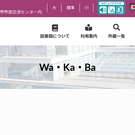
小
大
標準
尻市市民交流センター内
図書館について
利用案内
所蔵一覧
Wa・Ka・Ba