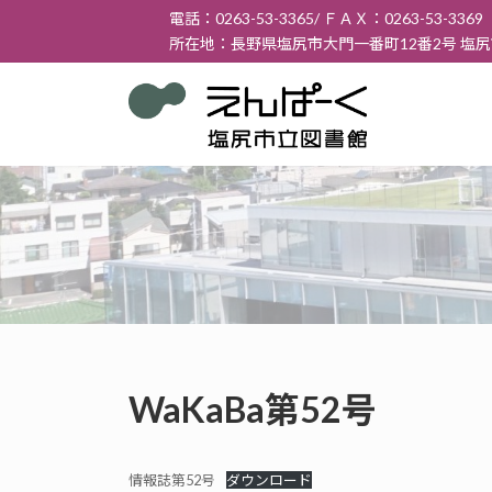
コ
ナ
電話：0263-53-3365/ ＦＡＸ：0263-53-3369
ン
ビ
所在地：長野県塩尻市大門一番町12番2号 塩
テ
ゲ
ン
ー
ツ
シ
へ
ョ
ス
ン
キ
に
ッ
移
プ
動
WaKaBa第52号
情報誌第52号
ダウンロード