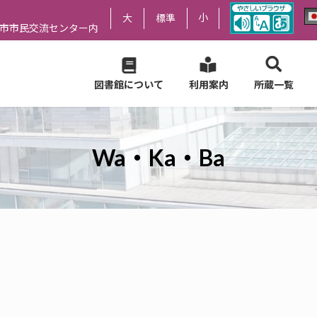
小
大
標準
尻市市民交流センター内
図書館について
利用案内
所蔵一覧
Wa・Ka・Ba