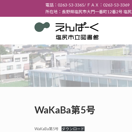
コ
ナ
電話：0263-53-3365/ ＦＡＸ：0263-53-3369
ン
ビ
所在地：長野県塩尻市大門一番町12番2号 塩
テ
ゲ
ン
ー
ツ
シ
へ
ョ
ス
ン
キ
に
ッ
移
プ
動
WaKaBa第5号
WaKaBa第5号
ダウンロード