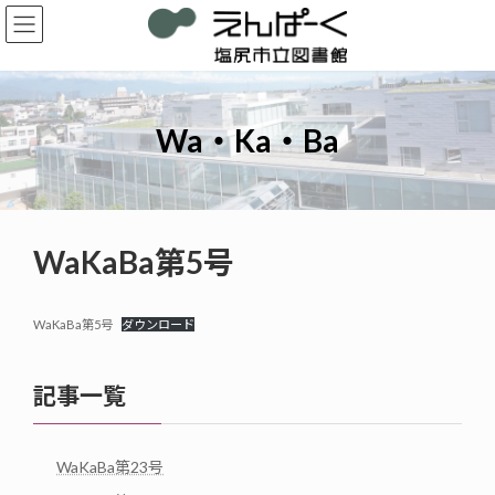
コ
ナ
ン
ビ
テ
ゲ
ン
ー
ツ
シ
へ
ョ
Wa・Ka・Ba
ス
ン
キ
に
ッ
移
プ
動
WaKaBa第5号
WaKaBa第5号
ダウンロード
記事一覧
WaKaBa第23号