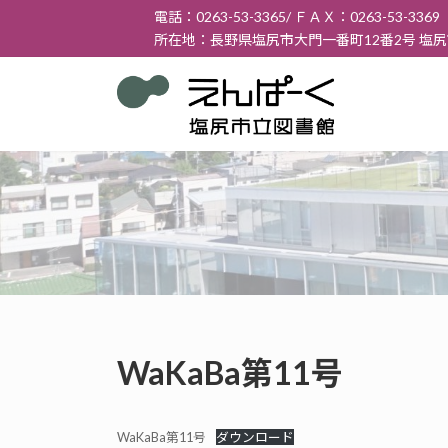
コ
ナ
電話：0263-53-3365/ ＦＡＸ：0263-53-3369
ン
ビ
所在地：長野県塩尻市大門一番町12番2号 塩
テ
ゲ
ン
ー
ツ
シ
へ
ョ
ス
ン
キ
に
ッ
移
プ
動
WaKaBa第11号
WaKaBa第11号
ダウンロード