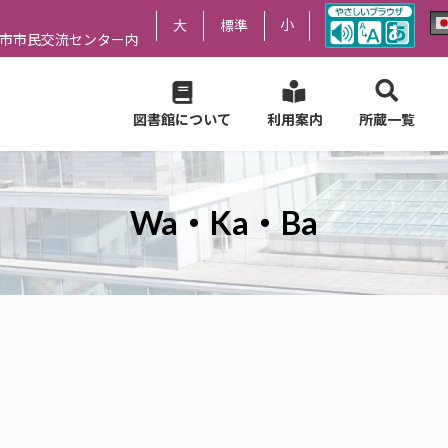
小
大
標準
尻市市民交流センター内
図書館について
利用案内
所蔵一覧
Wa・Ka・Ba