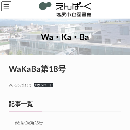
コ
ナ
ン
ビ
テ
ゲ
ン
ー
ツ
シ
へ
ョ
Wa・Ka・Ba
ス
ン
キ
に
ッ
移
プ
動
WaKaBa第18号
WaKaBa第18号
ダウンロード
記事一覧
WaKaBa第23号