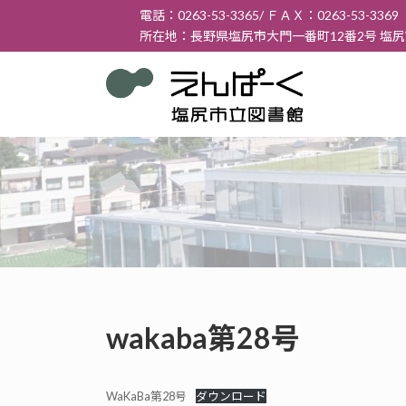
コ
ナ
電話：0263-53-3365/ ＦＡＸ：0263-53-3369
ン
ビ
所在地：長野県塩尻市大門一番町12番2号 塩
テ
ゲ
ン
ー
ツ
シ
へ
ョ
ス
ン
キ
に
ッ
移
プ
動
wakaba第28号
WaKaBa第28号
ダウンロード