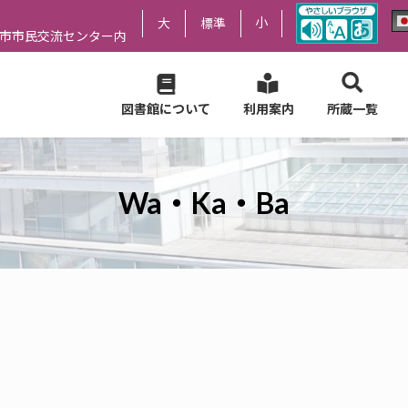
小
大
標準
尻市市民交流センター内
図書館について
利用案内
所蔵一覧
Wa・Ka・Ba