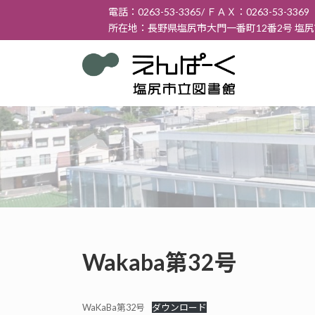
コ
ナ
電話：0263-53-3365/ ＦＡＸ：0263-53-3369
ン
ビ
所在地：長野県塩尻市大門一番町12番2号 塩
テ
ゲ
ン
ー
ツ
シ
へ
ョ
ス
ン
キ
に
ッ
移
プ
動
Wakaba第32号
WaKaBa第32号
ダウンロード