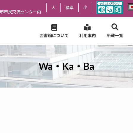
小
大
標準
尻市市民交流センター内
図書館について
利用案内
所蔵一覧
Wa・Ka・Ba