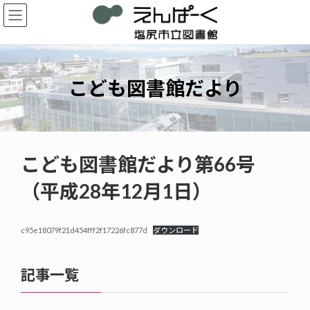
コ
ナ
ン
ビ
テ
ゲ
ン
ー
ツ
シ
へ
ョ
こども図書館だより
ス
ン
キ
に
ッ
移
プ
動
こども図書館だより第66号
（平成28年12月1日）
c95e18079f21d454fff2f17226fc877d
ダウンロード
記事一覧