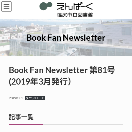
コ
ナ
ン
ビ
テ
ゲ
ン
ー
ツ
シ
へ
ョ
Book Fan Newsletter
ス
ン
キ
に
ッ
移
プ
動
Book Fan Newsletter 第81号
(2019年3月発行）
20190381
ダウンロード
記事一覧