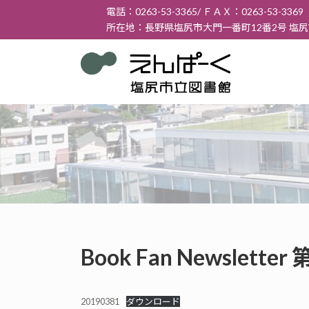
コ
ナ
電話：0263-53-3365/ ＦＡＸ：0263-53-3369
ン
ビ
所在地：長野県塩尻市大門一番町12番2号 塩
テ
ゲ
ン
ー
ツ
シ
へ
ョ
ス
ン
キ
に
ッ
移
プ
動
Book Fan Newslett
20190381
ダウンロード