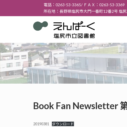
コ
ナ
電話：0263-53-3365/ ＦＡＸ：0263-53-3369
ン
ビ
所在地：長野県塩尻市大門一番町12番2号 塩
テ
ゲ
ン
ー
ツ
シ
へ
ョ
ス
ン
キ
に
ッ
移
プ
動
Book Fan Newslett
20190381
ダウンロード