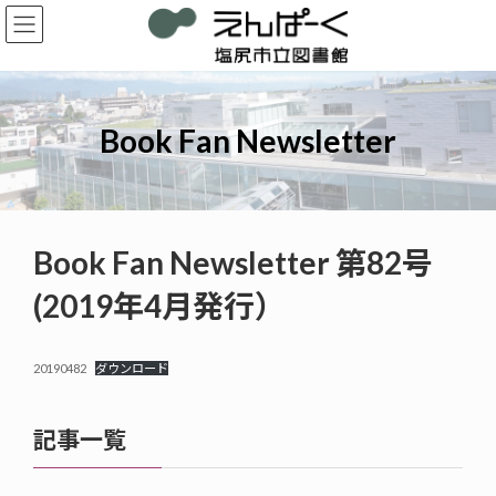
コ
ナ
ン
ビ
テ
ゲ
ン
ー
ツ
シ
へ
ョ
Book Fan Newsletter
ス
ン
キ
に
ッ
移
プ
動
Book Fan Newsletter 第82号
(2019年4月発行）
20190482
ダウンロード
記事一覧