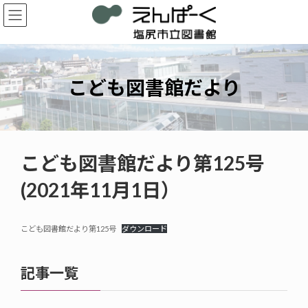
コ
ナ
ン
ビ
テ
ゲ
ン
ー
ツ
シ
へ
ョ
こども図書館だより
ス
ン
キ
に
ッ
移
プ
動
こども図書館だより第125号
(2021年11月1日）
こども図書館だより第125号
ダウンロード
記事一覧