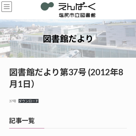
コ
ナ
ン
ビ
テ
ゲ
ン
ー
ツ
シ
へ
ョ
図書館だより
ス
ン
キ
に
ッ
移
プ
動
図書館だより第37号 (2012年8
月1日）
37号
ダウンロード
記事一覧