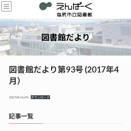
コ
ナ
ン
ビ
テ
ゲ
ン
ー
ツ
シ
へ
ョ
図書館だより
ス
ン
キ
に
ッ
移
プ
動
図書館だより第93号 (2017年4
月）
201704-No93
ダウンロード
記事一覧